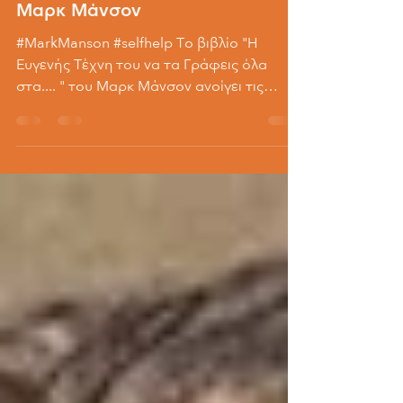
"Η Ευγενής Τέχνη του να τα
Γράφεις όλα στα .... " από τον
Μαρκ Μάνσον
#MarkManson #selfhelp Το βιβλίο "Η
Ευγενής Τέχνη του να τα Γράφεις όλα
στα.... " του Μαρκ Μάνσον ανοίγει τις
πόρτες σε έναν κόσμο...