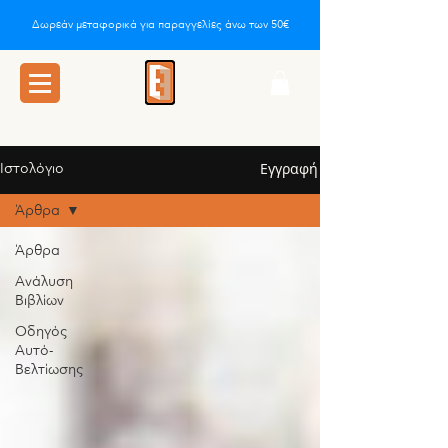
Δωρεάν μεταφορικά για παραγγελίες άνω των 50€
Ιστολόγιο
Εγγραφή
Άρθρα
Άρθρα
Ανάλυση
Βιβλίων
Οδηγός
Αυτό-
Βελτίωσης