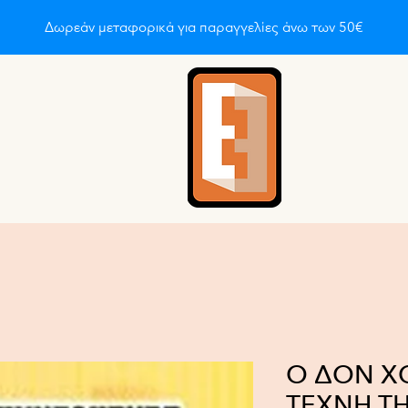
Δωρεάν μεταφορικά για παραγγελίες άνω των 50€
οι είμαστε
About
About
About
About
About
A
Ο ΔΟΝ Χ
ΤΕΧΝΗ Τ