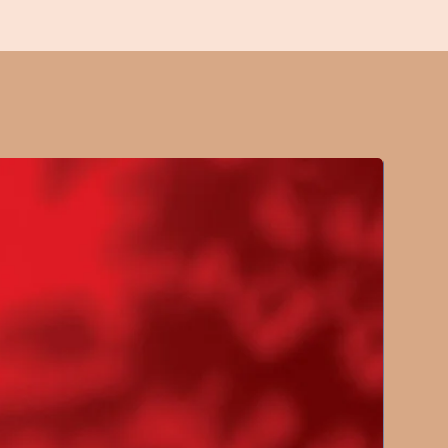
 δύναμη που κρύβει η
α και τον ιδιαίτερο τρόπο που
τρα και τη γυναίκα, παραθέτει
διά για την πλήρη πνευματική της