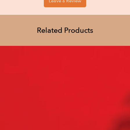
Leave a Review
Αποκαλύπτοντας τη
σεξουαλική ενέργει
λειτουργεί στον άν
22 ασκήσεις - κλει
Related Products
μετουσίωση.