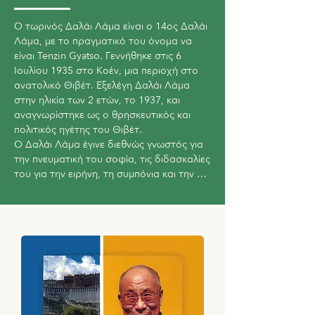
Ο τωρινός Δαλάι Λάμα είναι ο 14ος Δαλάι 
Λάμα, με το πραγματικό του όνομα να 
είναι Tenzin Gyatso. Γεννήθηκε στις 6 
Ιουλίου 1935 στο Κοέν, μια περιοχή στο 
ανατολικό Θιβέτ. Εξελέγη Δαλάι Λάμα 
στην ηλικία των 2 ετών, το 1937, και 
αναγνωρίστηκε ως ο θρησκευτικός και 
πολιτικός ηγέτης του Θιβέτ.

Ο Δαλάι Λάμα έγινε διεθνώς γνωστός για 
την πνευματική του σοφία, τις διδασκαλίες 
του για την ειρήνη, τη συμπόνια και την 
αγάπη, καθώς και τη διεθνή του δράση για 
την προώθηση των ανθρωπίνων 
δικαιωμάτων και την ειρήνη.

Ο Δαλάι Λάμα εξορίστηκε από το Θιβέτ 
μετά την κινεζική εισβολή το 1950 και ζει 
στο Ινδικό Δημοκρατίας. Παρά την εξορία 
του, συνεχίζει να διαδίδει τις διδασκαλίες 
του παγκοσμίως μέσω διαλέξεων, 
συνεντεύξεων και γραπτών έργων, ενώ 