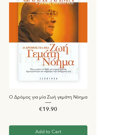
Ο Δρόμος για μία Ζωή γεμάτη Νόημα
Price
€19.90
Add to Cart