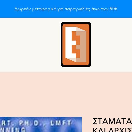
Δωρεάν μεταφορικά για παραγγελίες άνω των 50€
οι είμαστε
About
About
About
About
About
A
ΣΤΑΜΑΤΑ
ΚΑΙ ΑΡΧΙ