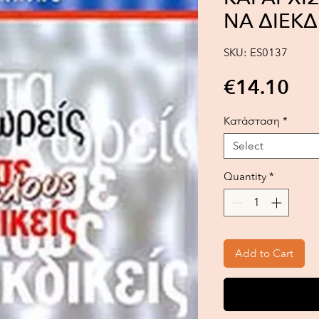
ΝΑ ΔΙΕΚΔ
SKU: ES0137
Pri
€14.10
Κατάσταση
*
Select
Quantity
*
Add to Cart