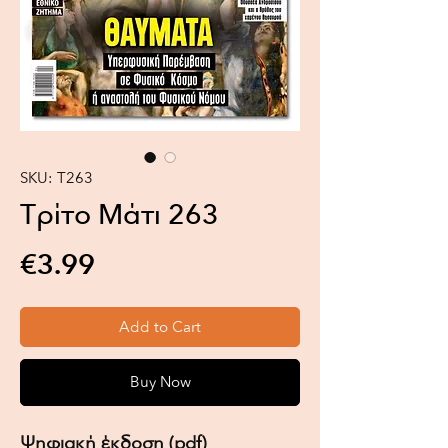
SKU: Τ263
Τρίτο Μάτι 263
Price
€3.99
Add to Cart
Buy Now
Ψηφιακή έκδοση (pdf)