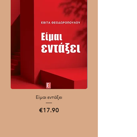
Είμαι εντάξει
Ποιοι Γίνονται Μεγάλοι
Price
€17.90