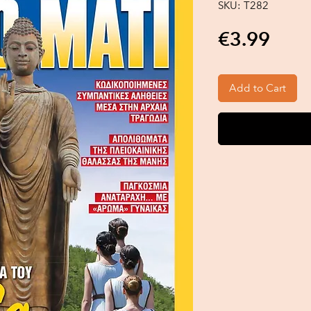
SKU: Τ282
Pric
€3.99
Add to Cart