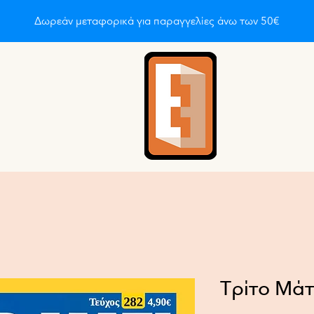
Δωρεάν μεταφορικά για παραγγελίες άνω των 50€
οι είμαστε
About
About
About
About
About
A
Τρίτο Μάτ