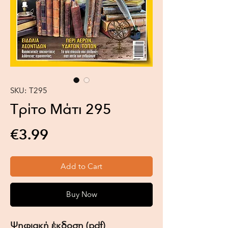
SKU: Τ295
Τρίτο Μάτι 295
Price
€3.99
Add to Cart
Buy Now
Ψηφιακή έκδοση (pdf)