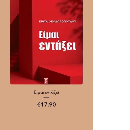
Είμαι εντάξει
Ποιοι Γίνονται Μεγάλοι
Price
€17.90