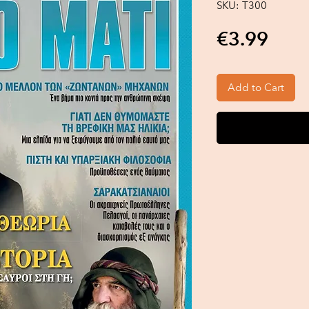
SKU: Τ300
Pric
€3.99
Add to Cart