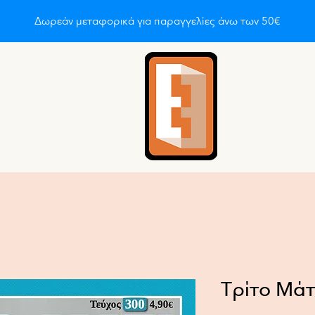
Δωρεάν μεταφορικά για παραγγελίες άνω των 50€
οι είμαστε
About
About
About
About
About
A
Τρίτο Μάτ