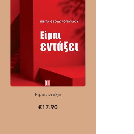
Είμαι εντάξει
Ποιοι Γίνονται Μεγάλοι
Price
€17.90