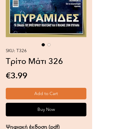
SKU: Τ326
Τρίτο Μάτι 326
Price
€3.99
Add to Cart
Buy Now
Ψηφιακή έκδοση (pdf)