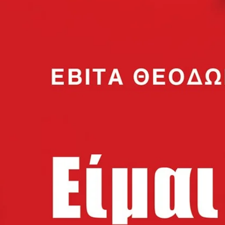
Τα βιβλία του άσκ
ορισμένων πτυχών
συνωμοσίας. Οι δια
δημόσιες εμφανίσε
συζητήσεις και συζ
πραγματικότητας, 
και την γραμμή μετ
πίστης στις εναλλα