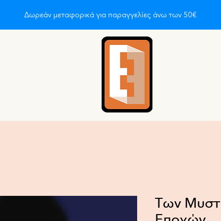
Δωρεάν μεταφορικά για παραγγελίες άνω των 50€
οι είμαστε
About
About
About
About
About
A
Των Μυστ
Εποχών