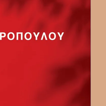
ησαν επιρροή στη διαμόρφωση
 της σύγχρονης κουλτούρας
λέξεις, τα γραπτά και οι
ις του Άικ έχουν πυροδοτήσει
ητήσεις για τη φύση της
την επίδραση των ισχυρών ελίτ
αξύ του σκεπτικισμού και
κτικές θεωρίες.