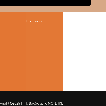
Εταιρεία
yright ©2025 Γ. Π. Βουδούρης ΜΟΝ. IKE