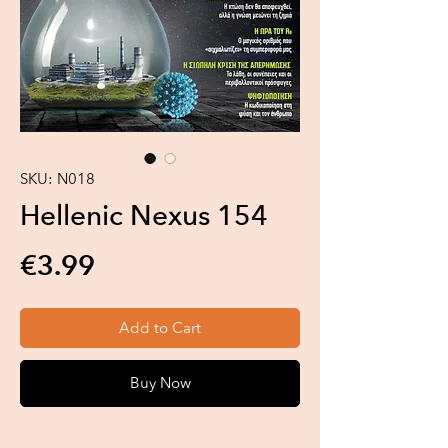
SKU: N018
Hellenic Nexus 154
Price
€3.99
Add to Cart
Buy Now