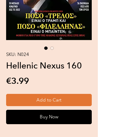
SKU: N024
Hellenic Nexus 160
Price
€3.99
Add to Cart
Buy Now