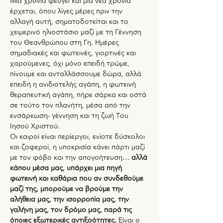
Μια χρονιά φεύγει και μια νέα χρονιά 
έρχεται, όπου λίγες μέρες πριν την 
αλλαγή αυτή, σηματοδοτείται και το 
χειμερινό ηλιοστάσιο μαζί με τη Γέννηση 
του Θεανθρώπου στη Γη. Ημέρες 
σημαδιακές και φωτεινές, γιορτινές και 
χαρούμενες, όχι μόνο επειδή τρώμε, 
πίνουμε και ανταλλάσσουμε δώρα, αλλά 
επειδή η ανιδιοτελής αγάπη, η φωτεινή 
θεραπευτική αγάπη, πήρε σάρκα και οστά 
σε τούτο τον πλανήτη, μέσα από την 
ενσάρκωση- γέννηση και τη ζωή Του 
Ιησού Χριστού.
Οι καιροί είναι περίεργοι, ενίοτε δύσκολοι 
και ζοφεροί, η υποκρισία κάνει πάρτι μαζί 
με τον φόβο και την απογοήτευση… 
αλλά 
κάπου μέσα μας, υπάρχει μια πηγή 
φωτεινή και καθάρια που αν συνδεθούμε 
μαζί της, μπορούμε να βρούμε την 
αλήθεια μας, την ισορροπία μας, την 
γαλήνη μας, τον δρόμο μας, παρά τις 
όποιες εξωτερικές αντιξοότητες.
 Είναι ο 