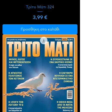
Τρίτο Μάτι 324
Τιμή
3,99 €
Προσθήκη στο καλάθι