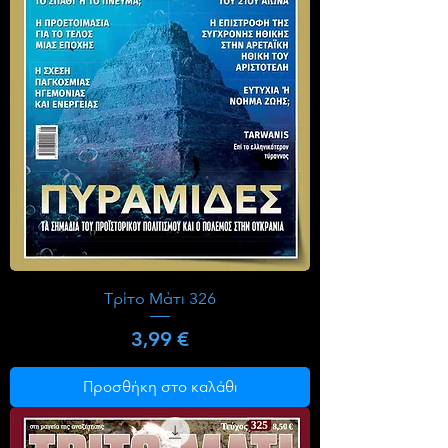
Τρίτο Μάτι 326
Τιμή
3,99 €
Προσθήκη στο καλάθι