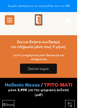
Δωρεάν μεταφορικά για παραγγελίες άνω των 50€
Ξεκίνα Ετήσια συνδρομή
και πλήρωσε μόνο τους 9 μήνες
γιατί η ενημέρωση είναι δικαίωμα και
υποχρέωση
Ξεκίνα τώρα
Hellenic Nexus
/
ΤΡΙΤΟ ΜΑΤΙ
μόνο
3,99€
για την ψηφιακή έκδοση
(pdf)
Φίλτρο