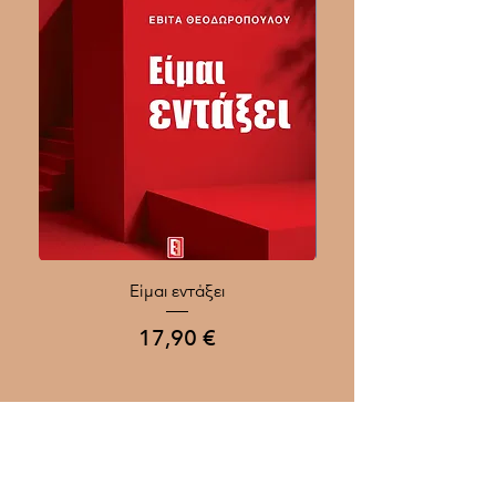
Είμαι εντάξει
Ποιοι Γίνονται Μεγάλοι
Τιμή
17,90 €
Προσθήκη στο καλάθι