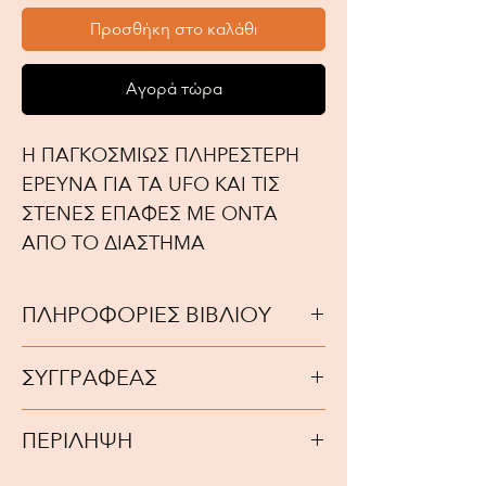
Προσθήκη στο καλάθι
Αγορά τώρα
Η ΠΑΓΚΟΣΜΙΩΣ ΠΛΗΡΕΣΤΕΡΗ
ΕΡΕΥΝΑ ΓΙΑ ΤΑ UFO ΚΑΙ ΤΙΣ
ΣΤΕΝΕΣ ΕΠΑΦΕΣ ΜΕ ΟΝΤΑ
ΑΠΟ ΤΟ ΔΙΑΣΤΗΜΑ
ΠΛΗΡΟΦΟΡΙΕΣ ΒΙΒΛΙΟΥ
Έτος Έκδοσης: 2001
ΣΥΓΓΡΑΦΕΑΣ
ISBN: 9789608317727
Συγγραφέας: ΓΚΟΥΝΤ ΤΙΜΟΘΙ
Αριθμός σελίδων: 448
ΠΕΡΙΛΗΨΗ
Διαστάσεις: 240mm x 170mm
Βάρος:
O Timothy Good θεωρείται παγκόσμια