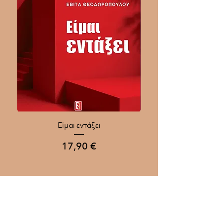
Είμαι εντάξει
Ποιοι Γίνονται Μεγάλοι
Τιμή
17,90 €
Προσθήκη στο καλάθι