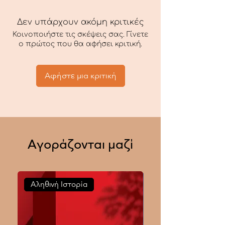
συναρπαστική και εμπεριστατωμένη
έρευνα, που αποκαλύπτει την αληθινή
Δεν υπάρχουν ακόμη κριτικές
σημασία της Αστρονομίας για τον
Ελληνισμό της Αρχαιότητας και το πώς
Κοινοποιήστε τις σκέψεις σας. Γίνετε
ο πρώτος που θα αφήσει κριτική.
αυτή αξιοποιήθηκε πρακτικά για
πολιτικούς, διπλωματικούς και
στρατιωτικούς σκοπούς, συνδυασμένη
Αφήστε μια κριτική
στενά με την ελληνική μυθολογία.
Αγοράζονται μαζί
Αληθινή Ιστορία