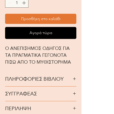
Προσθήκη στο καλάθι
Αγορά τώρα
Ο ΑΝΕΠΙΣΗΜΟΣ ΟΔΗΓΟΣ ΓΙΑ
ΤΑ ΠΡΑΓΜΑΤΙΚΑ ΓΕΓΟΝΟΤΑ
ΠΙΣΩ ΑΠΟ ΤΟ ΜΥΘΙΣΤΟΡΗΜΑ
ΠΛΗΡΟΦΟΡΙΕΣ ΒΙΒΛΙΟΥ
Έτος Έκδοσης: 2004
ΣΥΓΓΡΑΦΕΑΣ
ISBN: 9789608317413
Συγγραφέας:ΚΟΞ ΣΑΙΜΟΝ
Αριθμός σελίδων: 184
ΠΕΡΙΛΗΨΗ
Διαστάσεις: 210mm x 140mm