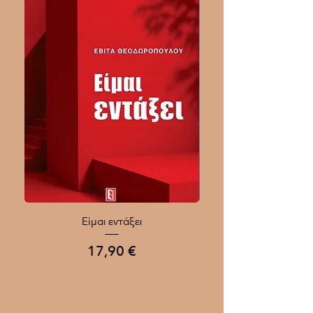
Είμαι εντάξει
Ποιοι Γίνονται Μεγάλοι
Τιμή
17,90 €