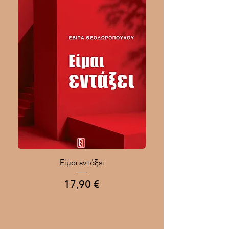
Είμαι εντάξει
Ποιοι Γίνονται Μεγάλοι
Τιμή
17,90 €