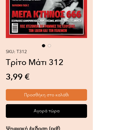
SKU: Τ312
Τρίτο Μάτι 312
Τιμή
3,99 €
Προσθήκη στο καλάθι
Αγορά τώρα
Ψηφιακή έκδοση (pdf)