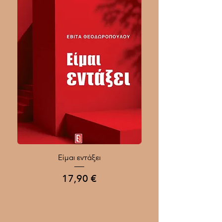
Είμαι εντάξει
Ποιοι Γίνονται Μεγάλοι
Τιμή
17,90 €