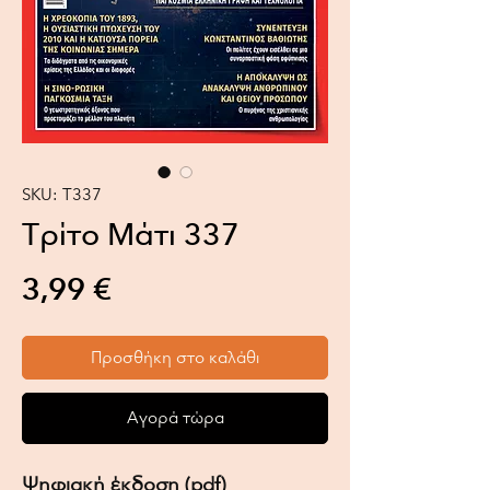
SKU: T337
Τρίτο Μάτι 337
Τιμή
3,99 €
Προσθήκη στο καλάθι
Αγορά τώρα
Ψηφιακή έκδοση (pdf)