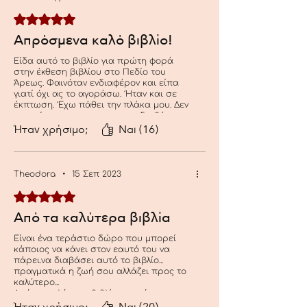
Βαθμολογήθηκε με 5 από 5 αστέρια.
Απρόσμενα καλό βιβλίο!
Είδα αυτό το βιβλίο για πρώτη φορά
στην έκθεση βιβλίου στο Πεδίο του
Άρεως. Φαινόταν ενδιαφέρον και είπα
γιατί όχι ας το αγοράσω. Ήταν και σε
έκπτωση. Έχω πάθει την πλάκα μου. Δεν
μπορώ να σταματησω να το διαβάσω.
Δεν περίμενα να είναι τόσο καλό.
Ήταν χρήσιμο;
Ναι (16)
Theodora
•
15 Σεπ 2023
Βαθμολογήθηκε με 5 από 5 αστέρια.
Από τα καλύτερα βιβλία
Είναι ένα τεράστιο δώρο που μπορεί
κάποιος να κάνει στον εαυτό του να
πάρει.να διαβάσει αυτό το βιβλίο...
πραγματικά η ζωή σου αλλάζει προς το
καλύτερο...
Από τα καλύτερα βιβλία του κόσμου
θεωρώ!!!