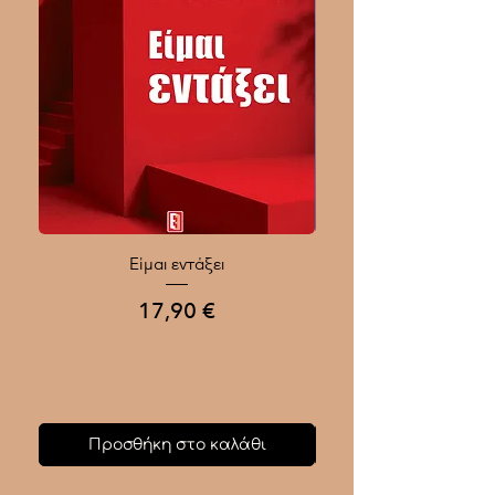
Είμαι εντάξει
Ποιοι Γίνονται Μεγάλοι
Τιμή
17,90 €
Προσθήκη στο καλάθι