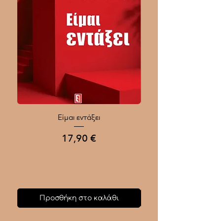
Είμαι εντάξει
Ποιοι Γίνονται Μεγάλοι
Τιμή
17,90 €
Προσθήκη στο καλάθι