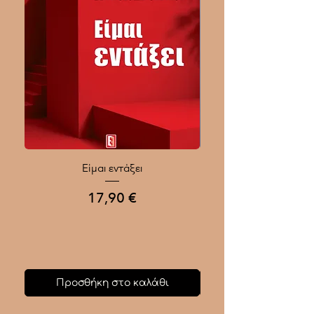
Είμαι εντάξει
Ποιοι Γίνονται Μεγάλοι
Τιμή
17,90 €
Προσθήκη στο καλάθι