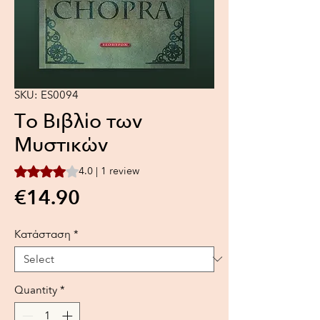
SKU: ES0094
Το Βιβλίο των
Μυστικών
Rating is 4.0 out of five stars based on 1 review
4.0 | 1 review
Price
€14.90
Κατάσταση
*
Quantity
*