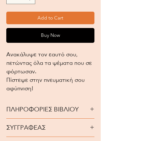
Add to Cart
Buy Now
Ανακάλυψε τον εαυτό σου,
πετώντας όλα τα ψέματα που σε
φόρτωσαν.
Πίστεψε στην πνευματική σου
αφύπνιση!
ΠΛΗΡΟΦΟΡΙΕΣ ΒΙΒΛΙΟΥ
Έτος Έκδοσης: 2006
ΣΥΓΓΡΑΦΕΑΣ
ISBN: 9608317770
Συγγραφέας: Deepak Chopra
Deepak Chopra