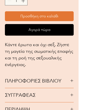
Προσθήκη στο καλάθι
Αγορά τώρα
Κάντε έρωτα και όχι σεξ. Ζήστε
τη μαγεία της σωματικής επαφής
και τη ροή της σεξουαλικής
ενέργειας.
ΠΛΗΡΟΦΟΡΙΕΣ ΒΙΒΛΙΟΥ
Έτος Έκδοσης: 2007
ΣΥΓΓΡΑΦΕΑΣ
ISBN: 9789606765063
Συγγραφέας: Deepak Chopra
Deepak Chopra
Αριθμός σελίδων: 162
ΠΕΡΙΛΗΨΗ