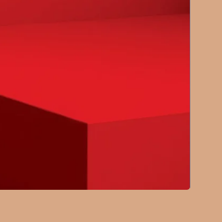
κής σημασίας
νδρειας κινδυνεύει να
υς…Τούρκους. Η Αλεξάνδρεια
 ιστορία που συνδέουν τρεις
ους στην Ανατολική Μεσόγειο
ολή: Την Αίγυπτο, την Ελλάδα
 πρέπει να γίνουν από την
στε ο Ερντογάν να μην
ράσει το λιμάνι. Παρά τα
ματα της Αιγύπτου, υπάρχει
 Αλεξάνδρεια. Καθώς, όπου
ι, πεθαίνει ο πολιτισμός.
ΚΟΥΡΙΟΝ, ΠΕΤΡΕΛΑΙΟ ΚΑΙ ΑΙΜΑ
μό του χρήματος
 να επικεντρώνονται στον
ίας και στον δήθεν εδαφικό
ζας, ωστόσο αποκρύπτουν τη
αλιού μπει Γκουριόν, ένα σχέδιο
θα συνδέει την Ερυθρά
σόγειο μέσω του κόλπου