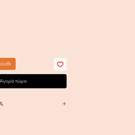
ή
αλάθι
Αγορά τώρα
Α
 Νέα “Ανταλκίδειος” Ειρήνη Του
η είναι Φιλέλληνες με τους