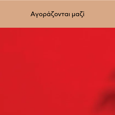
εβδομάδας στη Γά
Πολιτικά συμφέρον
Αγοράζονται μαζί
αλλά είναι σύμφωνο
την ανείπωτη βία; 
πετρέλαια σημαντι
ανθρώπου; Όχι! Ο
τον άνθρωπο. Διαβά
γνωρίστε τον πόλεμ
ανθρωπιστικές θέσε
3. ΠΟΛΕΜΟΣ ΣΤΗ
Ήταν ξημερώματα 
όταν ο Βλάντιμιρ Π
ρώσικου στρατού 
χρόνια μετά αποκαλ
συμφέροντα, οι επ
χώρα μετατράπηκε 
θα δεχτούν όσοι ε
στην κατάρρευση τη
επενδυτές θα ελπί
τους ακόμα και με 