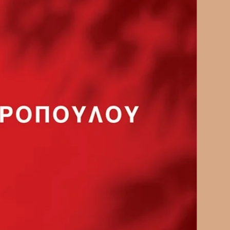
ονται ούτε καν για τον
υρωπαίο. Ένας πόλεμος
τρεψε μία χώρα και απειλεί με
πλανήτη…
ς γεωγραφία και της Ιστορίας
ά Βήματα της Χώρας
 που δεν τη λύνει η Ιστορία. Αν
στην Ιστορία θ δούμε ότι ο
 όταν είχε τον έλεγχο των
εμπορίου στην περιοχή του και
 με τις θαλάσσιες Δυνάμεις.
 τις Δυνάμεις της στεριάς,
 είναι οι Σύμμαχοι και τι πρέπει
α ξεφύγουμε από τους λάθους
ημα που αναδύεται
τητα κάνει την εμφάνισή της.
νομικά φαινόμενα που συνιστούν
κών κρίσης για τις
 οργανισμούς, τα