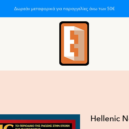
Δωρεάν μεταφορικά για παραγγελίες άνω των 50€
έες & Φιλοσοφία
Ιστορία & Πρόσωπα
Έρευνα & Μελέτε
Hellenic 