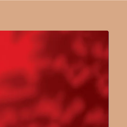
ζα.
τα, οικονομικά συμφέροντα,
ς ο λαός του Ισραήλ γι’ αυτήν
Ο ισραηλινός λαός θεωρεί τα
κότερα από τη ζωή ενός
 πραγματικός άνθρωπος αγαπά
στε τις θέσεις του λαού και
ο που δέχονται για τις
ις τους.
Ν ΟΥΚΡΑΝΙΑ
της 24ης Φεβρουαρίου 2022,
ούτιν διέταξε την εισβολή του
στην Ουκρανία. Σήμερα δύο
ύπτονται τα σχέδια, τα
ιδιώξεις όλων. Η Ουκρανία από
σε ένα εμπορικό μαγαζί. Πώς
πένδυσαν απίστευτα χρήματα
ς Ρωσίας, ότι τα έχασαν; Οι
ζουν να πάρουν την επένδυσή
τον τελευταίο ζωντανό