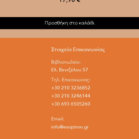
Άκαμπα. Θα είναι η
θα συνδέει την Ασί
χρειάζεται η διώρυ
8. ΑΠΟΠΑΓΚΟΣΜΙ
Προσθήκη στο καλάθι
Και ενώ όλοι θεωρ
εδραιώθηκε, αποκα
προς τον κατακερμ
Στοιχεία Επικοινωνίας
εξελισσόμενο κύμ
από τα ισχυρά κέν
Βιβλιοπωλείο:
σιγά σιγά σημειώνε
Ελ. Βενιζέλου 57
1930.
Τηλ. Επικοινωνίας:
+30 210 3236852
+30 210 3246144
+30 693 6505260
Email:
info@esoptron.gr