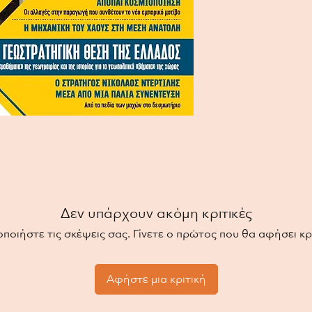
νεκρούς Έλληνες κ
ζωντανούς. Όπως εί
Βουλευτής της ΕΔΑ
δύσκολη θέση ή να 
να υποχωρεί διαρκώ
κερδίσει. Τα λόγια 
από ποτέ. Ο Αφελλ
Αιγαίου είναι μία 
ραγδαία. Τι πρέπει 
γνώση του παρελθ
2. Η Μηχανική του
Όταν ο Εθνικός πο
Α
Χακίμ Ναχμάν Μπιάλ
έχει βρει ακόμα τη
Δεν υπάρχουν ακόμη κριτικές
δολοφόνο ενός παι
Εβραιόπουλο, αφο
οποιήστε τις σκέψεις σας. Γίνετε ο πρώτος που θα αφήσει κρι
φανταστεί ότι ότι 
παιδιά της Παλαιστ
φανταστεί ότι ένα
Αφήστε μια κριτική
στην πάλαι ποτέ τ
προκάλεσε λιγότερ