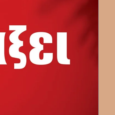
ιδρύματα και τα κράτη, καθώς
ντίσταση που εμφανίζει ο
άρτητα από τα μέτρα που
α έπρεπε να οδηγήσουν στη
ν σε δύο κυρίαρχες τάσεις:
νταγωνισμό και στην ανάδειξη
ν.
ταγωνισμός υποχρεώνει τα
ών να επιλέξουν πλευρές, ενώ η
ων δυνάμεων επιβάλλει
όπο που κινούνται
ιρικά σχήματα και μεγάλοι
ρήσεις είχαν τη διορατικότητα
 γεωπολιτικού ανταγωνισμού
τούν από τις μονοπωλιακές
τοποιήσουν τις αντοχές τους σε
ς κρίσεις.
ις είναι πρώην μικρές, ευέλικτες
η εξαρτώμενες από τραπεζικούς
ιχορηγήσεις…. Μετά την πτώση
εων έρχεται η άνοδός τους.