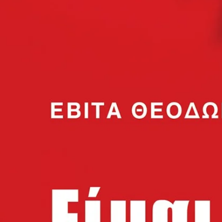
Ουκρανό. Δεν νοιάζ
Αμερικανό ή τον Ε
συμφερόντων κατέσ
καταστροφή έναν 
4. Τα Μαθήματα τη
για τα Γεωπολιτικ
Δεν υπάρχει απορία
ρίξουμε μία ματιά 
ελληνισμός άκμαζε,
θαλασσών και του 
όταν είχε συμμαχία
Όποτε συμμάχησε με
καταστράφηκε. Ποιοι
να κάνουμε, για ν
χειρισμούς;
5. Το Διεθνές Σύστ
Μία νέα πραγματικό
Τα επικίνδυνα οικο
προάγγελους συνθη
επιχειρήσεις, τους