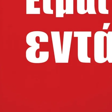
χρηματοπιστωτικά 
και η τρομακτική α
πληθωρισμός, ανεξ
λαμβάνονται και θ
μείωσή του οδηγού
στον γεωπολιτικό α
εγχώριων δυνάμεω
Ο γεωπολιτικός αν
κεφάλαια των αγορ
άνοδος των εγχώρι
μεταβολές στον τρ
επιχειρηματικά ετα
όμιλοι. Όσες επιχει
να προηγηθούν του
και να απεγκλωβισ
αλυσίδες, θα μεγισ
όλες τις επερχόμενε
Αυτές οι επιχειρήσε
στις αποφάσεις, μ
δανεισμούς και επ
των μεσαίων δυνάμ